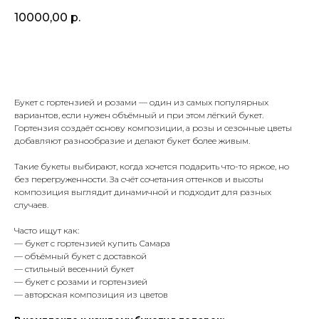
10000,00
р.
В КОРЗИНУ
Букет с гортензией и розами — один из самых популярных
вариантов, если нужен объёмный и при этом лёгкий букет.
Гортензия создаёт основу композиции, а розы и сезонные цветы
добавляют разнообразие и делают букет более живым.
Такие букеты выбирают, когда хочется подарить что-то яркое, но
без перегруженности. За счёт сочетания оттенков и высоты
композиция выглядит динамичной и подходит для разных
случаев.
Часто ищут как:
— букет с гортензией купить Самара
— объёмный букет с доставкой
— стильный весенний букет
— букет с розами и гортензией
— авторская композиция из цветов