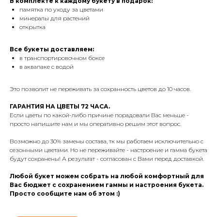
В комплекте к каждому букету в подарок:
памятка по уходу за цветами
минералы для растений
открытка
Все букеты доставляем:
в транспортировочном боксе
в аквапаке с водой
Это позволит не переживать за сохранность цветов до 10 часов.
ГАРАНТИЯ НА ЦВЕТЫ 72 ЧАСА.
Если цветы по какой-либо причине порадовали Вас меньше -
просто напишите нам и мы оперативно решим этот вопрос.
Возможно до 30% замены состава, тк мы работаем исключительно с
сезонными цветами. Но не переживайте - настроение и гамма букета
будут сохранены! А результат - согласован с Вами перед доставкой.
Любой букет можем собрать на любой комфортный для
Вас бюджет с сохранением гаммы и настроения букета.
Просто сообщите нам об этом :)