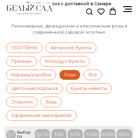
Букеты из роз с доставкой в Самаре
Пионовидные, французские и классические розы в
современной садовой эстетике
ГЕОРГИНЫ
Авторские букеты
Премиум
Моно/дуо-букеты
Корзины/коробки
Розы
Все
Цветочная подписка
Букеты невесты
Выбор
До 3К
3-5К
5-7К
7-10К
10-20К
20К+
по
цене:
Открытки
Вазы
Оформление мероприятий