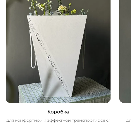
Коробка
для комфортной и эффектной транспортировки
дл