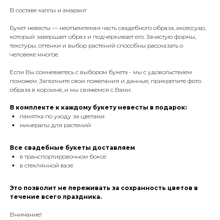
В составе каллы и амарант
Букет невесты — неотъемлемая часть свадебного образа, аксессуар,
который завершает образ и подчеркивает его. Зачастую формы,
текстуры, оттенки и выбор растений способны рассказать о
человеке многое.
Если Вы сомневаетесь с выбором букета - мы с удовольствием
поможем. Заполните свои пожелания и данные, прикрепите фото
образа в корзине, и мы свяжемся с Вами.
В комплекте к каждому букету невесты в подарок:
памятка по уходу за цветами
минералы для растений
Все свадебные букеты доставляем
в транспортировочном боксе
в стеклянной вазе
Это позволит не переживать за сохранность цветов в
течение всего праздника.
Внимание!