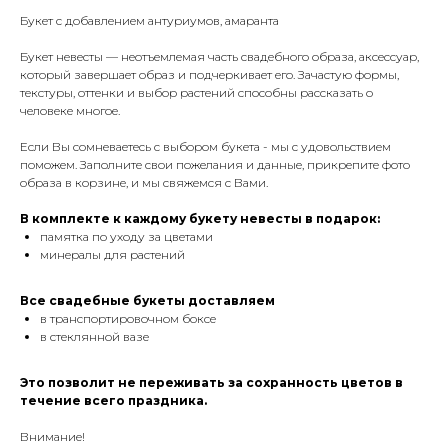
Букет с добавлением антуриумов, амаранта
Букет невесты — неотъемлемая часть свадебного образа, аксессуар,
который завершает образ и подчеркивает его. Зачастую формы,
текстуры, оттенки и выбор растений способны рассказать о
человеке многое.
Если Вы сомневаетесь с выбором букета - мы с удовольствием
поможем. Заполните свои пожелания и данные, прикрепите фото
образа в корзине, и мы свяжемся с Вами.
В комплекте к каждому букету невесты в подарок:
памятка по уходу за цветами
минералы для растений
Все свадебные букеты доставляем
в транспортировочном боксе
в стеклянной вазе
Это позволит не переживать за сохранность цветов в
течение всего праздника.
Внимание!