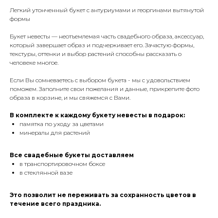
Легкий утонченный букет с антуриумами и георгинами вытянутой
формы
Букет невесты — неотъемлемая часть свадебного образа, аксессуар,
который завершает образ и подчеркивает его. Зачастую формы,
текстуры, оттенки и выбор растений способны рассказать о
человеке многое.
Если Вы сомневаетесь с выбором букета - мы с удовольствием
поможем. Заполните свои пожелания и данные, прикрепите фото
образа в корзине, и мы свяжемся с Вами.
В комплекте к каждому букету невесты в подарок:
памятка по уходу за цветами
минералы для растений
Все свадебные букеты доставляем
в транспортировочном боксе
в стеклянной вазе
Это позволит не переживать за сохранность цветов в
течение всего праздника.