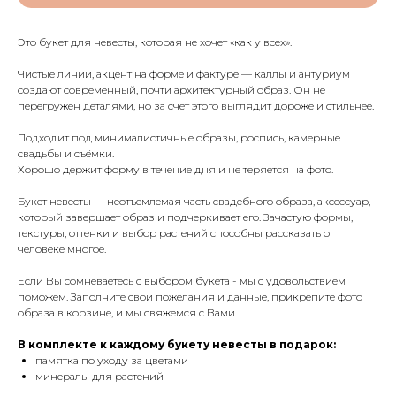
Это букет для невесты, которая не хочет «как у всех».
Чистые линии, акцент на форме и фактуре — каллы и антуриум
создают современный, почти архитектурный образ. Он не
перегружен деталями, но за счёт этого выглядит дороже и стильнее.
Подходит под минималистичные образы, роспись, камерные
свадьбы и съёмки.
Хорошо держит форму в течение дня и не теряется на фото.
Букет невесты — неотъемлемая часть свадебного образа, аксессуар,
который завершает образ и подчеркивает его. Зачастую формы,
текстуры, оттенки и выбор растений способны рассказать о
человеке многое.
Если Вы сомневаетесь с выбором букета - мы с удовольствием
поможем. Заполните свои пожелания и данные, прикрепите фото
образа в корзине, и мы свяжемся с Вами.
В комплекте к каждому букету невесты в подарок:
памятка по уходу за цветами
минералы для растений