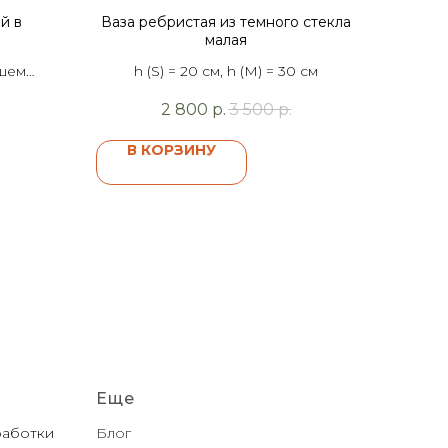
й в
Ваза ребристая из темного стекла
малая
ашем
h (S) = 20 см, h (M) = 30 см
2 800
р.
3 500
р.
В КОРЗИНУ
Еще
работки
Блог