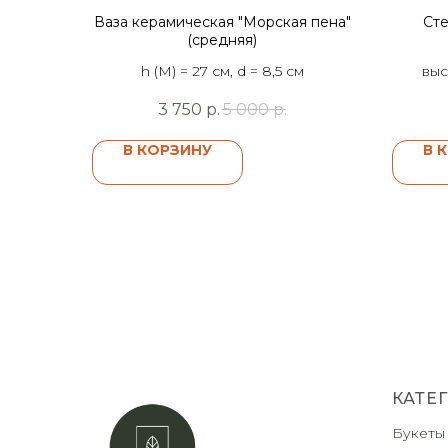
Ваза керамическая "Морская пена"
Сте
(средняя)
h (M) = 27 см, d = 8,5 см
выс
3 750
р.
5 000
р.
В КОРЗИНУ
В 
КАТЕ
Букеты