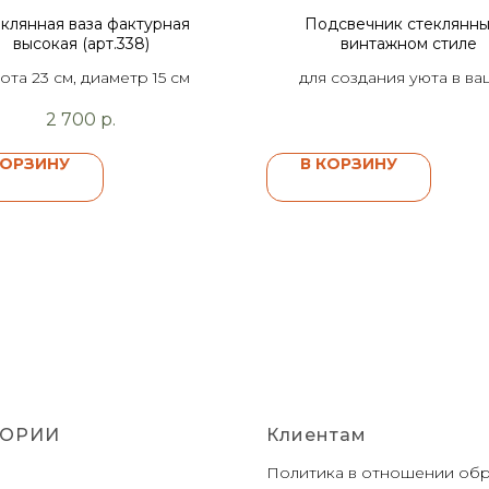
клянная ваза фактурная
Подсвечник стеклянны
высокая (арт.338)
винтажном стиле
ота 23 см, диаметр 15 см
для создания уюта в в
интерьере
2 700
р.
КОРЗИНУ
В КОРЗИНУ
ГОРИИ
Клиентам
Политика в отношении об