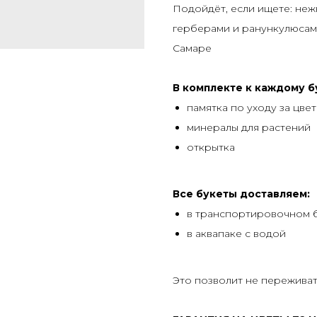
Подойдёт, если ищете: нежн
герберами и ранункулюсами
Самаре
В комплекте к каждому б
памятка по уходу за цве
минералы для растений
открытка
Все букеты доставляем:
в транспортировочном 
в аквапаке с водой
Это позволит не переживать