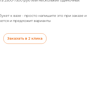
та 2500-7500 руб или нескольких одиночных
укет к вазе - просто напишите это при заказе и
ется и предложит варианты
Заказать в 2 клика