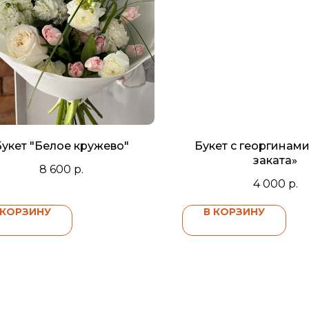
Букет "Белое кружево"
Букет с георгинам
заката»
8 600
р.
4 000
р.
 КОРЗИНУ
В КОРЗИНУ