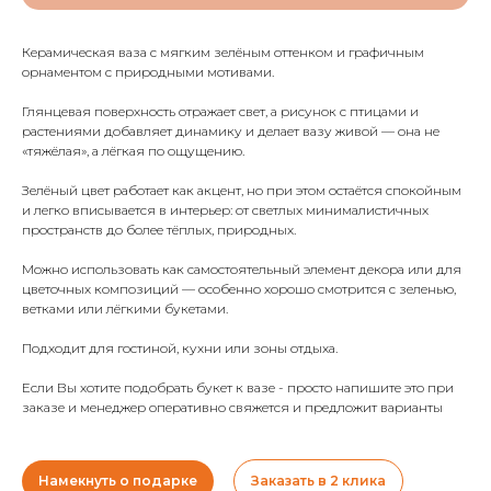
Керамическая ваза с мягким зелёным оттенком и графичным
орнаментом с природными мотивами.
Глянцевая поверхность отражает свет, а рисунок с птицами и
растениями добавляет динамику и делает вазу живой — она не
«тяжёлая», а лёгкая по ощущению.
Зелёный цвет работает как акцент, но при этом остаётся спокойным
и легко вписывается в интерьер: от светлых минималистичных
пространств до более тёплых, природных.
Можно использовать как самостоятельный элемент декора или для
цветочных композиций — особенно хорошо смотрится с зеленью,
ветками или лёгкими букетами.
Подходит для гостиной, кухни или зоны отдыха.
Если Вы хотите подобрать букет к вазе - просто напишите это при
заказе и менеджер оперативно свяжется и предложит варианты
Намекнуть о подарке
Заказать в 2 клика