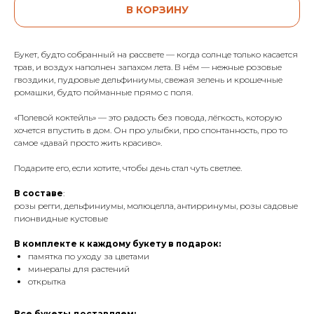
В КОРЗИНУ
Букет, будто собранный на рассвете — когда солнце только касается
трав, и воздух наполнен запахом лета. В нём — нежные розовые
гвоздики, пудровые дельфиниумы, свежая зелень и крошечные
ромашки, будто пойманные прямо с поля.
«Полевой коктейль» — это радость без повода, лёгкость, которую
хочется впустить в дом. Он про улыбки, про спонтанность, про то
самое «давай просто жить красиво».
Подарите его, если хотите, чтобы день стал чуть светлее.
В
составе
:
розы регги, дельфиниумы, молюцелла, антирринумы, розы садовые
пионвидные кустовые
В комплекте к каждому букету в подарок:
памятка по уходу за цветами
минералы для растений
открытка
Все букеты доставляем: