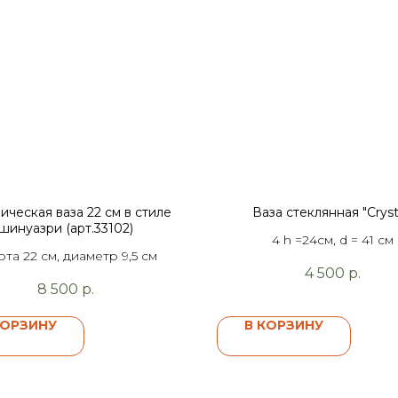
ическая ваза 22 см в стиле
Ваза стеклянная "Cryst
шинуазри (арт.33102)
4 h =24см, d = 41 см
ота 22 см, диаметр 9,5 см
4 500
р.
8 500
р.
КОРЗИНУ
В КОРЗИНУ