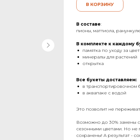
В КОРЗИНУ
В
составе
:
пионы, маттиола, ранункул
В комплекте к каждому б
памятка по уходу за цве
минералы для растений
открытка
Все букеты доставляем:
в транспортировочном 
в аквапаке с водой
Это позволит не переживать
Возможно до 30% замены со
сезонными цветами. Но не 
сохранены! А результат - с