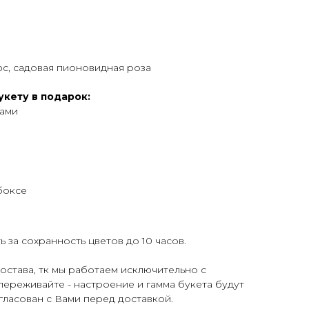
юс, садовая пионовидная роза
укету в подарок:
тами
боксе
 за сохранность цветов до 10 часов.
става, тк мы работаем исключительно с
переживайте - настроение и гамма букета будут
огласован с Вами перед доставкой.