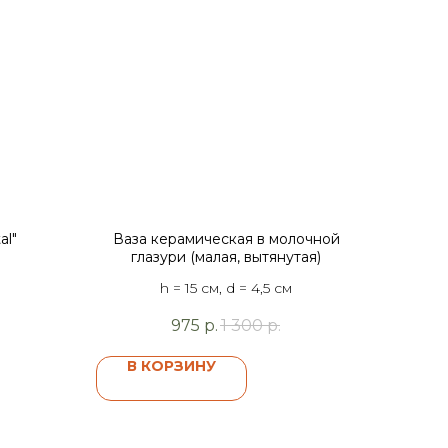
al"
Ваза керамическая в молочной
глазури (малая, вытянутая)
h = 15 см, d = 4,5 см
975
р.
1 300
р.
В КОРЗИНУ