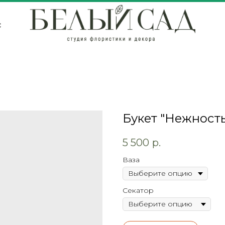
с
Букет "Нежность
5 500
р.
Ваза
Секатор