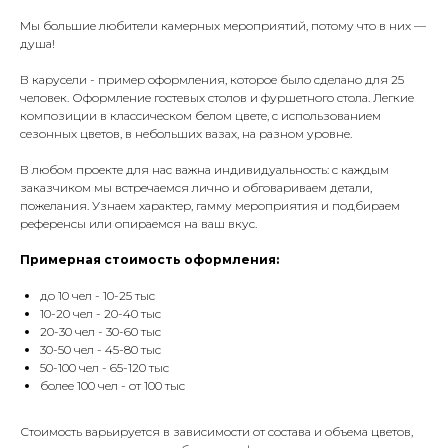
Мы большие любители камерных мероприятий, потому что в них —
душа!
⠀
В карусели - пример оформления, которое было сделано для 25
человек. Оформление гостевых столов и фуршетного стола.
Легкие
композиции в классическом белом цвете, с использованием
сезонных цветов, в небольших вазах, на разном уровне.
В любом проекте для нас важна индивидуальность: с каждым
заказчиком мы встречаемся лично и обговариваем детали,
пожелания. Узнаем характер, гамму мероприятия и подбираем
референсы или опираемся на ваш вкус.
Примерная стоимость оформления:
до 10 чел - 10-25 тыс
10-20 чел - 20-40 тыс
20-30 чел - 30-60 тыс
30-50 чел - 45-80 тыс
50-100 чел - 65-120 тыс
более 100 чел - от 100 тыс
Стоимость варьируется в зависимости от состава и объема цветов,