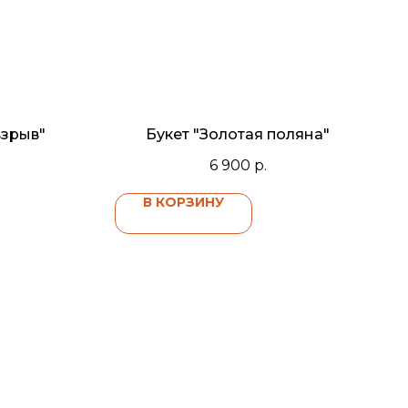
взрыв"
Букет "Золотая поляна"
6 900
р.
В КОРЗИНУ