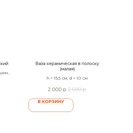
ский
Ваза керамическая в полоску
(малая)
ашем
h = 15,5 см, d = 10 см
2 000
р.
2 500
р.
В КОРЗИНУ