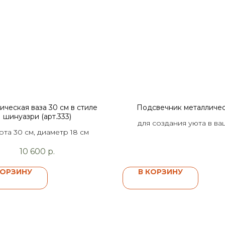
ическая ваза 30 см в стиле
Подсвечник металличе
шинуазри (арт.333)
для создания уюта в в
ота 30 см, диаметр 18 см
интерьере
10 600
р.
КОРЗИНУ
В КОРЗИНУ