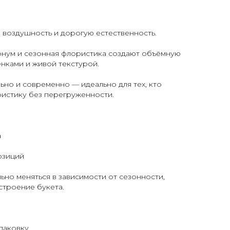
, воздушность и дорогую естественность.
рнум и сезонная флористика создают объёмную
нками и живой текстурой.
льно и современно — идеально для тех, кто
истику без перегруженности.
а
озиций
ьно меняться в зависимости от сезонности,
строение букета.
паковку