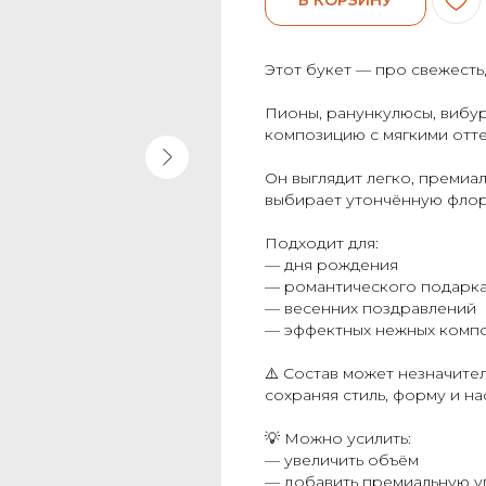
Этот букет — про свежесть
Пионы, ранункулюсы, вибу
композицию с мягкими отте
Он выглядит легко, премиа
выбирает утончённую флор
Подходит для:
— дня рождения
— романтического подарк
— весенних поздравлений
— эффектных нежных комп
⚠️ Состав может незначител
сохраняя стиль, форму и на
💡 Можно усилить:
— увеличить объём
— добавить премиальную у