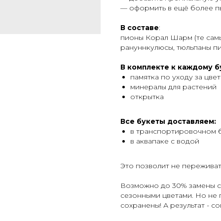
— оформить в ещё более п
В
составе
:
пионы Корал Шарм (те самы
рануннкулюсы, тюльпаны п
В комплекте к каждому б
памятка по уходу за цве
минералы для растений
открытка
Все букеты доставляем:
в транспортировочном 
в аквапаке с водой
Это позволит не переживать
Возможно до 30% замены со
сезонными цветами. Но не 
сохранены! А результат - с