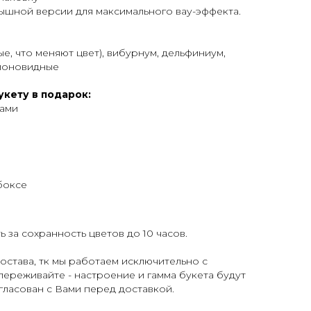
ышной версии для максимального вау-эффекта.
е, что меняют цвет), вибурнум, дельфиниум,
ионовидные
укету в подарок:
тами
боксе
 за сохранность цветов до 10 часов.
става, тк мы работаем исключительно с
переживайте - настроение и гамма букета будут
огласован с Вами перед доставкой.