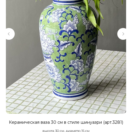
6)
Керамическая ваза 30 см в стиле шинуазри (арт.3281)
В
высота 30 см, диаметр 15 см