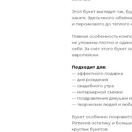
Этот букет выглядит так, б
закате. Здесь много объём
и персикового до тёплого 
Главная особенность комп
не уложены плотно и одина
себе. За счёт этого букет 
европейски.
Подходит для:
— эффектного подарка
— дня рождения
— свадебного утра
— интерьерной съёмки
— поздравления девушки 
— творческих людей и люби
Букет особенно понравитс
Pinterest-эстетику и боль
круглых букетов.