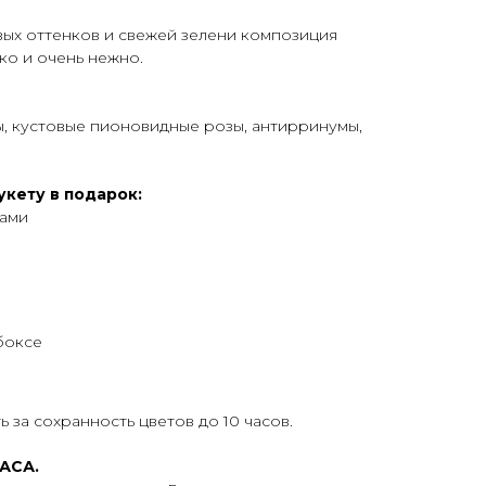
вых оттенков и свежей зелени композиция
ко и очень нежно.
, кустовые пионовидные розы, антирринумы,
укету в подарок:
тами
боксе
 за сохранность цветов до 10 часов.
АСА.