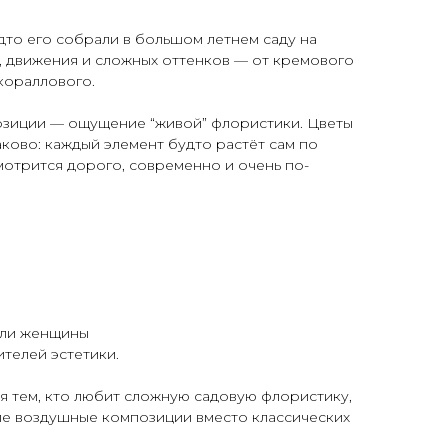
удто его собрали в большом летнем саду на
а, движения и сложных оттенков — от кремового
кораллового.
озиции — ощущение “живой” флористики. Цветы
ково: каждый элемент будто растёт сам по
смотрится дорого, современно и очень по-
или женщины
телей эстетики.
я тем, кто любит сложную садовую флористику,
шие воздушные композиции вместо классических