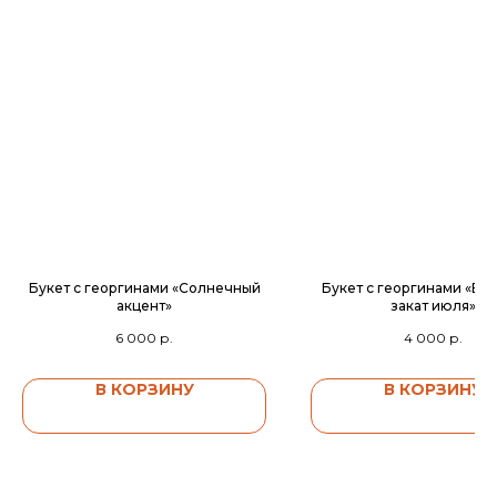
Букет с георгинами «Солнечный
Букет с георгинами «Ве
акцент»
закат июля»
6 000
р.
4 000
р.
В КОРЗИНУ
В КОРЗИНУ