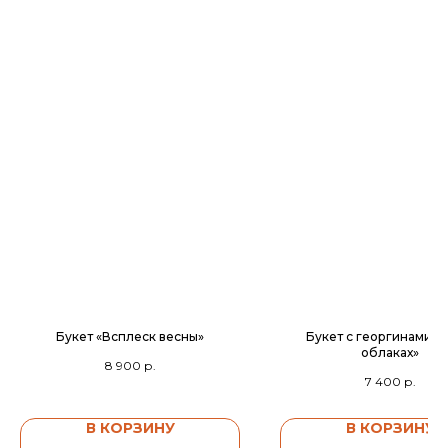
Букет «Всплеск весны»
Букет с георгинами «С
облаках»
8 900
р.
7 400
р.
В КОРЗИНУ
В КОРЗИНУ